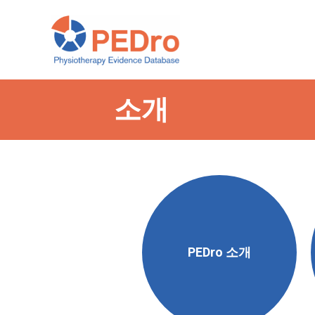
Skip
to
content
소개
PEDro 소개