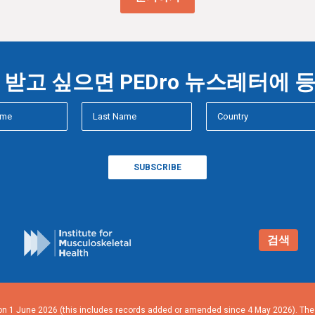
받고 싶으면 PEDro 뉴스레터에
검색
n 1 June 2026 (this includes records added or amended since 4 May 2026). The n