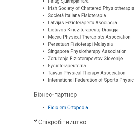
Félag Sjúkraþjálfara
Irish Society of Chartered Physiotherapi
Società Italiana Fisioterapia
Latvijas Fizioterapeitu Asociācija
Lietuvos Kineziterapeutų Draugija
Macau Physical Therapists Association
Persatuan Fisioterapi Malaysia
Singapore Physiotherapy Association
Združenje Fizioterapevtov Slovenije
Fysioterapeuterna
Taiwan Physical Therapy Association
International Federation of Sports Physi
Бізнес-партнер
Fisio em Ortopedia
Співробітництво