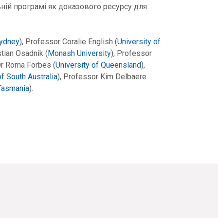
ній програмі як доказового ресурсу для
Sydney
), Professor Coralie English (
University of
istian Osadnik (
Monash University
), Professor
 Dr Roma Forbes (
University of Queensland
),
of South Australia
), Professor Kim Delbaere
 Tasmania
).