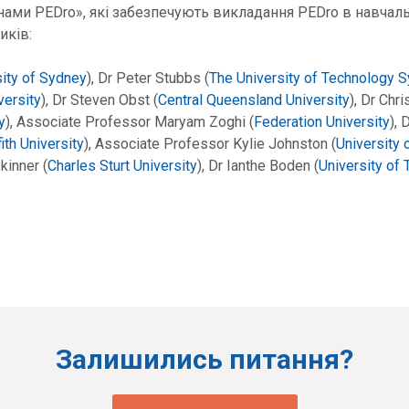
нами PEDro», які забезпечують викладання PEDro в навчаль
иків:
sity of Sydney
), Dr Peter Stubbs (
The University of Technology 
versity
), Dr Steven Obst (
Central Queensland University
), Dr Chr
y
), Associate Professor Maryam Zoghi (
Federation University
),
fith University
), Associate Professor Kylie Johnston (
University 
Skinner (
Charles Sturt University
), Dr Ianthe Boden (
University of
Залишились питання?