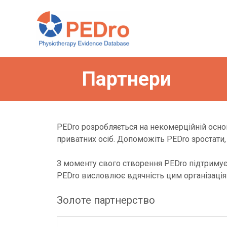
Skip
to
content
Партнери
PEDro розробляється на некомерційній основі
приватних осіб. Допоможіть PEDro зростати
З моменту свого створення PEDro підтримуєт
PEDro висловлює вдячність цим організаціям
Золоте партнерство