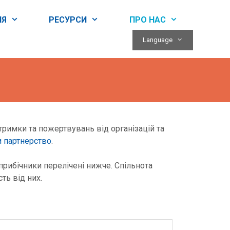
НЯ
РЕСУРСИ
ПРО НАС
Language
дтримки та пожертвувань від організацій та
и партнерство
.
прибічники перелічені нижче. Спільнота
ть від них.