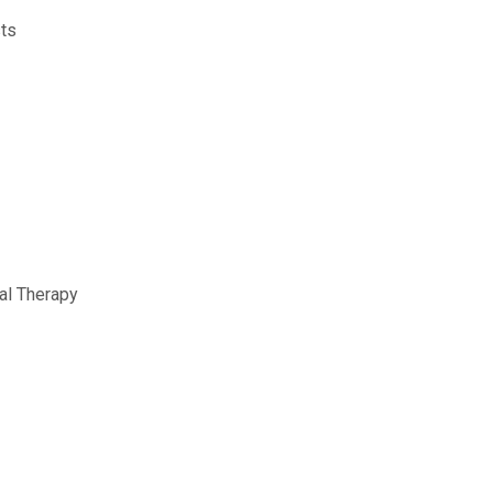
sts
cal Therapy