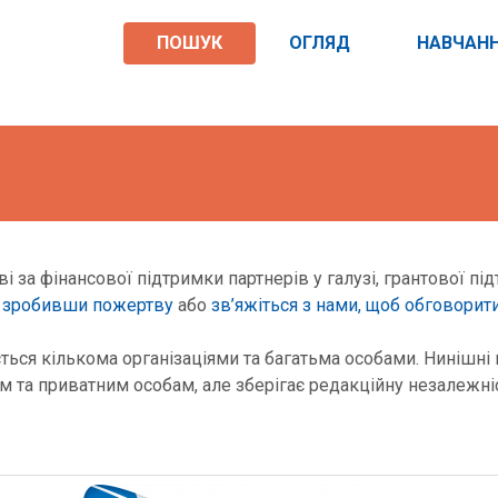
ПОШУК
ОГЛЯД
НАВЧАН
 за фінансової підтримки партнерів у галузі, грантової пі
,
зробивши пожертву
або
зв’яжіться з нами, щоб обговорит
ься кількома організаціями та багатьма особами. Нинішні 
 та приватним особам, але зберігає редакційну незалежніс