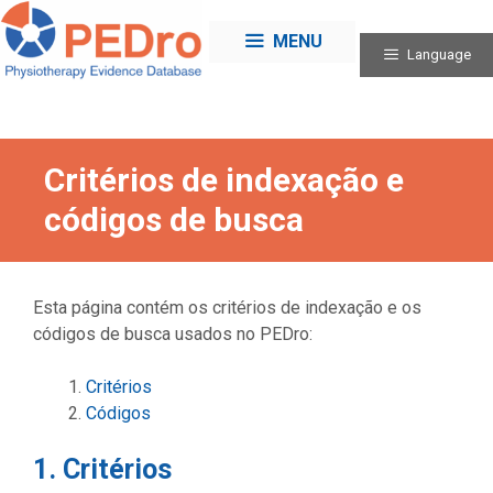
Skip
to
MENU
Language
content
Critérios de indexação e
códigos de busca
Esta página contém os critérios de indexação e os
códigos de busca usados no PEDro:
Critérios
Códigos
1. Critérios