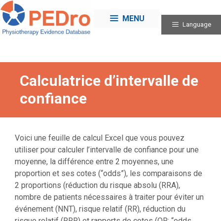
Skip
to
MENU
Language
content
Calculatrice d’intervalle de
confiance
Voici une feuille de calcul Excel que vous pouvez
utiliser pour calculer l’intervalle de confiance pour une
moyenne, la différence entre 2 moyennes, une
proportion et ses cotes (“odds”), les comparaisons de
2 proportions (réduction du risque absolu (RRA),
nombre de patients nécessaires à traiter pour éviter un
événement (NNT), risque relatif (RR), réduction du
risque relatif (RRR) et rapports de cotes (OR; “odds