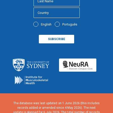
English
Português
The database was last updated on 1 June 2026 (this includes
records added or amended since 4 May 2026). The next
update is planned for 6 July 2026. The total number of records