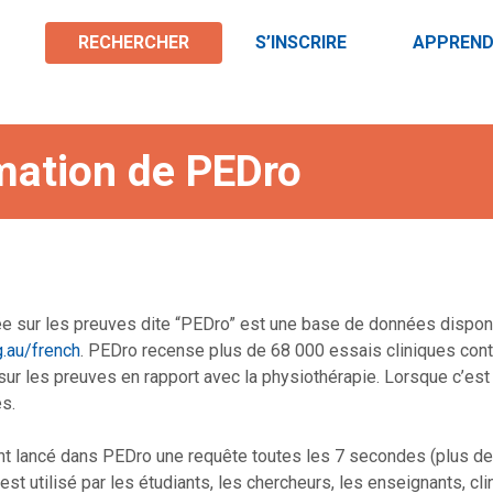
RECHERCHER
S’INSCRIRE
APPREND
rmation de PEDro
 sur les preuves dite “PEDro” est une base de données disponibl
g.au/french
. PEDro recense plus de 68 000 essais cliniques con
r les preuves en rapport avec la physiothérapie. Lorsque c’est 
s.
nt lancé dans PEDro une requête toutes les 7 secondes (plus de 4
st utilisé par les étudiants, les chercheurs, les enseignants, cli