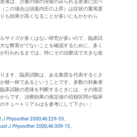
患者は、少量の痰の滞留のみられる患者に比べ
（この場合は頭蓋内圧の上昇）は症状の重篤度
りも効果が高くなることが多いにもかかわら
ルサイズが多くはない研究が多いので、臨床試
大な弊害がでないことを確認するために、多く
が行われるまでは、特にその治療法で大きな改
ります。臨床試験は、ある集団を代表するとさ
が精一杯であるということです。多数の対象者
臨床試験の意味を判断するときには、その推定
からです。治療効果の推定値の信頼区間が臨床
のチュートリアルはを参考にして下さい：
 J Physiother
2000;46:229-35
。
ust J Physiother
2000;46:309-13
。