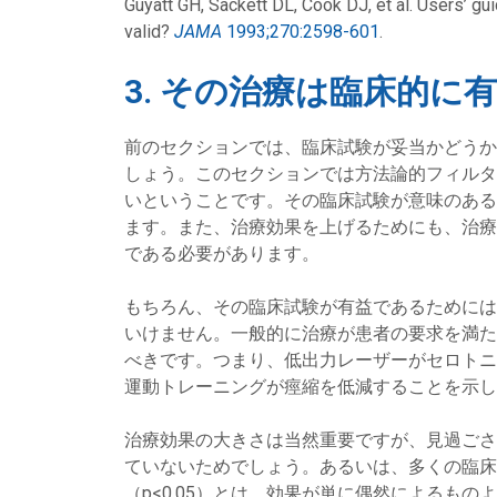
Guyatt GH, Sackett DL, Cook DJ, et al. Users’ guid
valid?
JAMA
1993;270:2598-601
.
3. その治療は臨床的に有
前のセクションでは、臨床試験が妥当かどうか
しょう。このセクションでは方法論的フィルタ
いということです。その臨床試験が意味のある
ます。また、治療効果を上げるためにも、治療
である必要があります。
もちろん、その臨床試験が有益であるためには
いけません。一般的に治療が患者の要求を満た
べきです。つまり、低出力レーザーがセロトニ
運動トレーニングが痙縮を低減することを示し
治療効果の大きさは当然重要ですが、見過ごさ
ていないためでしょう。あるいは、多くの臨床
（p<0.05）とは、効果が単に偶然による