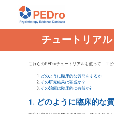
Skip
to
content
チュートリアル
これらのPEDroチュートリアルを使って、
どのように臨床的な質問をするか
その研究結果は妥当か？
その治療は臨床的に有益か?
1. どのように臨床的な