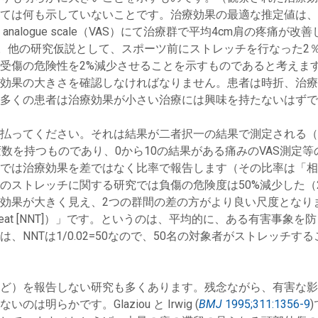
ては何も示していないことです。治療効果の最適な推定値は、
 analogue scale（VAS）にて治療群で平均4cm肩の疼
す。他の研究仮説として、スポーツ前にストレッチを行なった2
受傷の危険性を2%減少させることを示すものであると考えます（
効果の大きさを確認しなければなりません。患者は時折、治療
多くの患者は治療効果が小さい治療には興味を持たないはずで
払ってください。それは結果が二者択一の結果で測定される（
数を持つものであり、0から10の結果がある痛みのVAS測定
では治療効果を差ではなく比率で報告します（その比率は「相
のストレッチに関する研究では負傷の危険度は50%減少した（
効果が大きく見え、2つの群間の差の方がより良い尺度となり
 to treat [NNT]）」です。というのは、平均的に、ある有
NNTは1/0.02=50なので、50名の対象者がストレッチ
ど）を報告しない研究も多くあります。残念ながら、有害な影
らかです。Glaziou と Irwig (
BMJ
1995;311:1356-9