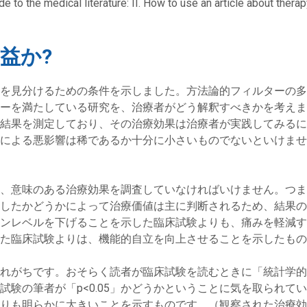
e to the medical literature: II. How to use an article about therap
益か?
を見分けるための条件を示しました。方法論的フィルターの多
ーを満たしている研究を、治療者がどう解釈すべきかを考えま
結果を測定しており、その治療効果は治療者が実践してみるに
による悪影響は稀であるか十分に小さいものでないといけませ
、意味のある治療効果を調査していなければいけません。つま
したかどうかによって治療価値は主に判断されるため、結果の
ンレベルを下げることを示した臨床試験よりも、痛みを軽減す
た臨床試験よりは、機能的自立を向上させることを示したもの
れがちです。おそらく読者が臨床試験を読むときに「統計学的
試験の筆者が「p<0.05」かどうかということに気を取られて
ものよりも明らかに大きいことを示すものです。（観察された治療