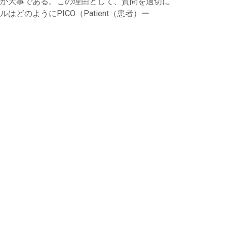
が大事である。この理由として、質問を適切に
ようにPICO（Patient（患者）ー