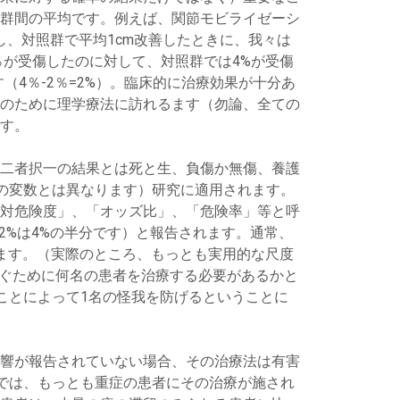
群間の平均です。例えば、関節モビライゼーシ
痛が改善し、対照群で平均1cm改善したときに、我々は
％が受傷したのに対して、対照群では4%が受傷
4％-2％=2%）。臨床的に治療効果が十分あ
のために理学療法に訪れるます（勿論、全ての
す。
二者択一の結果とは死と生、負傷か無傷、養護
等の変数とは異なります）研究に適用されます。
対危険度」、「オッズ比」、「危険率」等と呼
2%は4%の半分です）と報告されます。通常、
ます。（実際のところ、もっとも実用的な尺度
害事象を防ぐために何名の患者を治療する必要があるかと
することによって1名の怪我を防げるということに
響が報告されていない場合、その治療法は有害
)では、もっとも重症の患者にその治療が施され