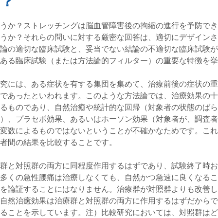
か？
うか？ストレッチングは脳血管障害後の拘縮の進行を予防でき
うか？それらの問いに対する厳密な回答は、適切にデザインさ
論の適切な臨床試験と、妥当でない結論の不適切な臨床試験が
ある臨床試験（または方法論的フィルター）の重要な特徴を挙
究には、ある症状を有する集団を集めて、治療前後の症状の重
であったといわれます。このような方法論では、治療効果の十
るものであり、自然治癒や統計的な回帰（対象者の状態のばら
）、プラセボ効果、あるいはホーソン効果（対象者が、調査者
変数によるものではないということが不確かなためです。これ
者間の結果を比較することです。
群と対照群の両方に同程度作用するはずであり、試験終了時お
多くの急性腰痛は治療しなくても、自然かつ急速に良くなるこ
を論証することにはなりません。治療群が対照群よりも改善し
自然治癒効果は治療群と対照群の両方に作用するはずだからで
ることを示しています。注）比較研究においては、対照群はど