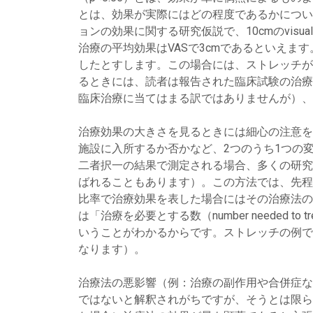
とは、効果が実際にはどの程度であるかについ
ョンの効果に関する研究仮説で、10cmのvisual
治療の平均効果はVASで3cmであるといえま
したとすします。この場合には、ストレッチが
るときには、読者は報告された臨床試験の治療
臨床治療に当てはまる訳ではありませんが）、
治療効果の大きさを見るときには細心の注意を
施設に入所するか否かなど、2つのうち1つの変
二者択一の結果で測定される場合、多くの研究
ばれることもあります）。この方法では、先程
比率で治療効果を表した場合にはその治療法の
は「治療を必要とする数（number needed
いうことがわかるからです。ストレッチの例では、
なります）。
治療法の悪影響（例：治療の副作用や合併症な
ではないと解釈されがちですが、そうとは限らないのは明