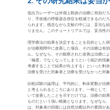
2. その研究結果は妥当
低出力レーザーは外側上顆炎の治療に有効だろ
り、手術後の呼吸器合併症を軽減できるのだろ
られます。残念ながら文献の中には、妥当な結
りません。このチュートリアルでは、妥当性の
理学療法の効果を決定することを目的とした研
が治療期間中に改善した場合、その治療は有効
ん。なぜなら、その観察された改善は治療によ
「極度」でなくなってしまうという統計的現象
考慮することで結果が向上する）といった剰余
治療を受けた対象者と治療を受けなかった対象
比較試験の論理は、平均的に、剰余変数が治療
と考えられるところにあります。一例として、
いて改善したことを示すだけでは、治療の効果
ものだという強い根拠となります。なぜなら、
は、対象者の回復には自然治癒以外の要因があ