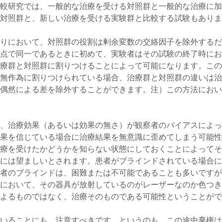
較研究では、一般的な治療を受ける対照群と一般的な治療に加
対照群と、新しい治療を受ける実験群と比較する試験もありま
りにおいて、対照群の役割は剰余変数の交絡因子を除外するだ
点で同一であるときに初めて、実験者はその試験の終了時にお
療群と対照群に割りつけることによって可能になります。この
無作為に割りつけられている場合、治療群と対照群の違いは治
偶然による差を除外することができます。注）この方法におい
、治療効果（あるいは効果の無さ）が観察者のバイアスによっ
果を信じている場合に治療結果を無意識に歪めてしまう可能性
療を受けたかどうかを知らない状態にしておくことによってそ
には望ましいとされます。患者がブラインドされている場合に
者のブラインドは、困難または不可能であることも多いですが
において、その器具が放射しているのがレーザーなのか色つき
よるものではなく、治療そのものである可能性ということがで
いることにも、注意すべきです。というのも、この途中棄権は