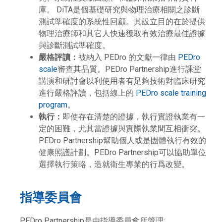
庫。 DiTA是個基礎研究與物理治療相關之診斷
測試準確度的系統性回顧。其設立目的在於提供
物理治療師和其它人快速獲取有效治療最佳證據
與診斷測試準確度。
嚴格評讀：
被納入 PEDro 的文獻一律由
PEDro
scale
審查其品質。PEDro Partnership進行課堂
講演和研討會以利使用者有足夠技術對臨床研究
進行嚴格評讀，包括線上的
PEDro scale training
program
。
執行：
即使存在清楚的證據，執行實證執業有一
定的困難，尤其當證據與實際執業間互相衝突。
PEDro Partnership幫助個人或是團體執行有效的
健康照護計劃。PEDro Partnership可以協助單位
選擇執行策略，造就衛生專業的行爲改變。
指導委員會
PEDro Partnership是由指導委員會所管理: