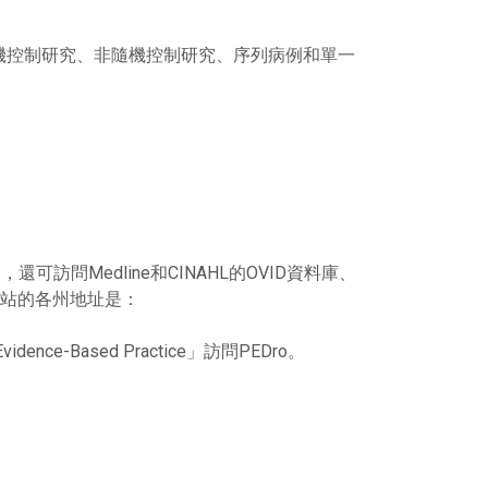
隨機控制研究、非隨機控制研究、序列病例和單一
問Medline和CINAHL的OVID資料庫、
站的各州地址是：
e-Based Practice」訪問PEDro。