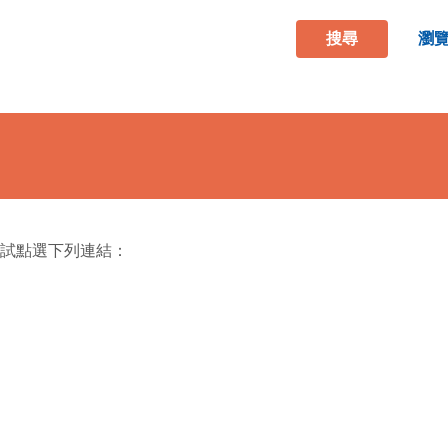
搜尋
瀏
試點選下列連結：