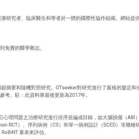
學及聯合健康研究者、臨床醫生和學者於一體的國際性協作組織。網
到免費的醫學雜志。
獻回顧摘要和隨機對照研究。OTseeker對研究進行了嚴格的鑒
參考。駐：此資料庫最後更新為2017年。
爲和其它心理問題之治療研究進行排序並編成目錄，如大腦損傷（AB
on-RCT）、序列病例（CS）和單一病例設計（SCED）等
RoBiNT 量表來評估。