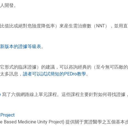
人開發。
比值比或絕對危險度降低率）來産生需治療數（NNT），並用
新版本的證據等級表
。
它形式的臨床證據）的建議，可以咨詢經典的（至今無可匹敵的
太多訊息，
讀者可以試試簡短的PEDro教學
。
e
寫了六個網路線上單元課程。這些課程主要針對如何尋找證據
Project
dence Based Medicine Unity Project) 提供關于