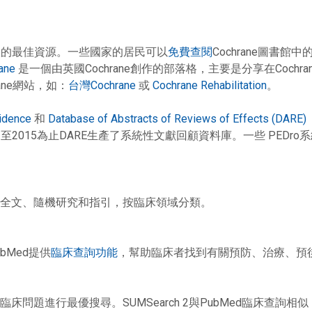
功效的最佳資源。一些國家的居民可以
免費查閱
Cochrane圖書
ane
是一個由英國Cochrane創作的部落格，主要是分享在Cochra
ane網站，如：
台灣Cochrane
或
Cochrane Rehabilitation
。
vidence
和
Database of Abstracts of Reviews of Effects (DARE)
摘要。 至2015為止DARE生產了系統性文獻回顧資料庫。一些 PEDr
全文、隨機研究和指引，按臨床領域分類。
bMed提供
臨床查詢功能
，幫助臨床者找到有關預防、治療、預後、
題進行最優搜尋。SUMSearch 2與PubMed臨床查詢相似，