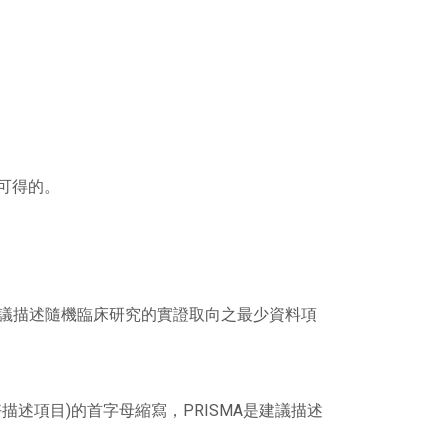
也是可得的。
CONSORT是建議描述隨機臨床研究的實證取向之最少資料項
回顧和後設分析的偏好描述項目)的首字母縮寫，PRISMA是建議描述