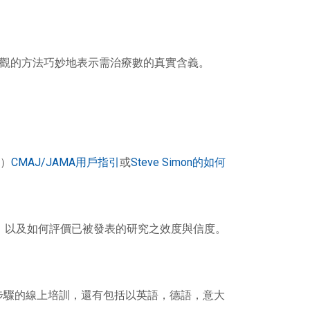
直觀的方法巧妙地表示需治療數的真實含義。
）
CMAJ/JAMA用戶指引
或
Steve Simon的如何
，以及如何評價已被發表的研究之效度與信度。
實證醫學之五個基本步驟的線上培訓，還有包括以英語，德語，意大