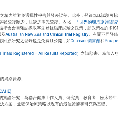
之精力並避免選擇性報告與發表誤差。此外，登錄臨床試驗可協
試驗登錄數少，且缺少事先登錄。因此，
「世界物理治療雜誌編輯學會」（
該學會會員雜誌採取事先登錄臨床試驗之政策，該政策在許多ISP
以及
Australian New Zealand Clinical Trial Registry
。有關不同登錄
獻回顧研究之登錄也是免費且公開，如
Cochrane圖書館
和
Prospe
s Registered – All Results Reported）
之請願書。為加入
的網絡資源。
(iCAHE)
領域的實證研究，爲聯合健康工作人員、研究員、教育者、臨床醫
決方案，並確保治療策略以現有的最佳證據和研究爲基礎。