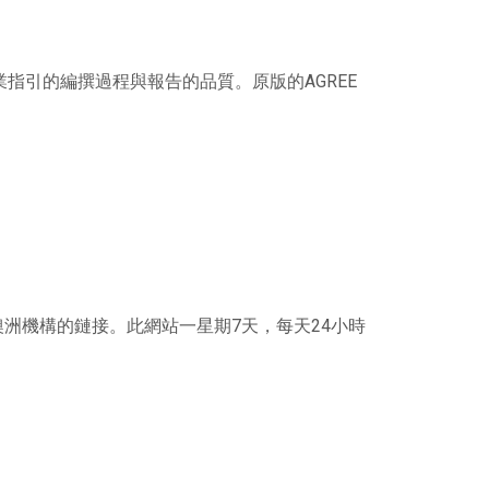
E)）評價臨床執業指引的編撰過程與報告的品質。原版的AGREE
洲機構的鏈接。此網站一星期7天，每天24小時