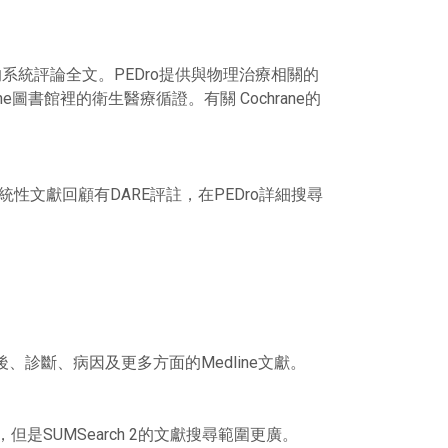
館中的系統評論全文。PEDro提供與物理治療相關的
ne圖書館裡的衛生醫療循證。有關 Cochrane的
o系統性文獻回顧有DARE評註，在PEDro詳細搜尋
診斷、病因及更多方面的Medline文獻。
但是SUMSearch 2的文獻搜尋範圍更廣。