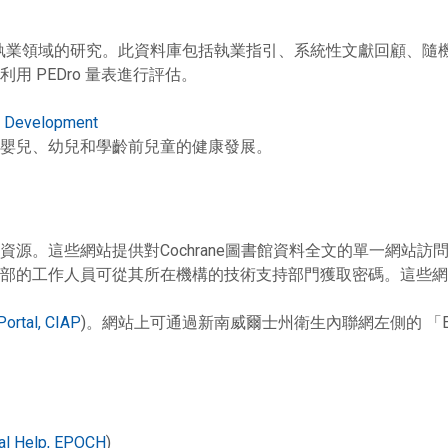
語病理執業領域的研究。此資料庫包括執業指引、系統性文獻回顧、
 PEDro 量表進行評估。
od Development
嬰兒、幼兒和學齡前兒童的健康發展。
這些網站提供對Cochrane圖書館資料全文的單一網站訪問，還可訪
部的工作人員可從其所在機構的技術支持部門獲取密碼。這些網
Portal, CIAP
)。網站上可通過新南威爾士州衛生內聯網左側的 「Evidenc
ical Help, EPOCH
)