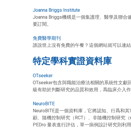
Joanna Briggs Institute
Joanna Briggs機構是一個集護理、醫
要訂閱。
免費醫學期刊
誰說世上沒有免費的午餐？這個網站就可以連結
特定學科實證資料庫
OTseeker
OTseeker包含與職能治療法相關的系統性文
級有助於判斷研究的品質和效用，爲臨床介入作
NeuroBITE
NeuroBITE是一個資料庫，它將認知、行
顧、隨機控制研究（RCT）、非隨機控制研究（n
PEDro 量表進行評估，單一病例設計研究則利用 