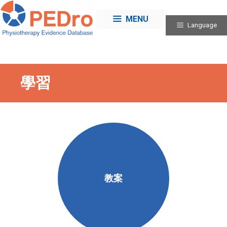
Skip
to
MENU
Language
content
學習
教案