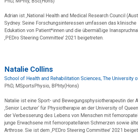
PhD, MPhty, BSc(Hons)
Adrian ist ‚National Health and Medical Research Council (Austr
Sydney. Seine Forschungsinteressen umfassen das klinisch
Edukation von Patient*innen und die übermäßige Inanspruch
‚PEDro Steering Committee’ 2021 beigetreten.
Natalie Collins
School of Health and Rehabilitation Sciences, The University 
PhD, MSportsPhysio, BPhty(Hons)
Natalie ist eine Sport- und Bewegungsphysiotherapeutin der A
‚Senior Lecturer‘ für Physiotherapie an der University of Quee
der Verbesserung des Lebens von Menschen mit femoropatell
junge Erwachsene mit femoropatellaren Schmerzen sowie älte
Arthrose. Sie ist dem ‚PEDro Steering Committee’ 2021 beiget