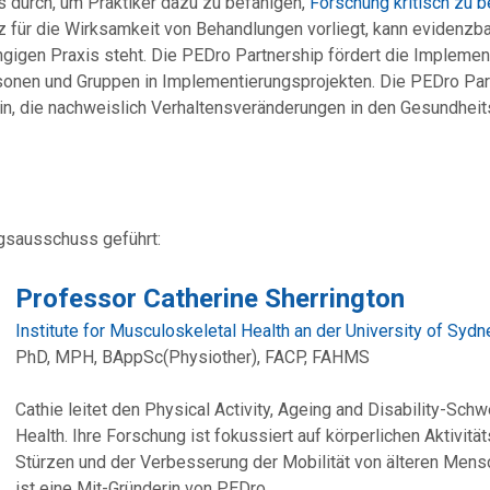
s durch, um Praktiker dazu zu befähigen,
Forschung kritisch zu 
 für die Wirksamkeit von Behandlungen vorliegt, kann evidenzbas
gigen Praxis steht. Die PEDro Partnership fördert die Implemen
onen und Gruppen in Implementierungsprojekten. Die PEDro Part
ein, die nachweislich Verhaltensveränderungen in den Gesundheit
gsausschuss geführt:
Professor Catherine Sherrington
Institute for Musculoskeletal Health an der University of Syd
PhD, MPH, BAppSc(Physiother), FACP, FAHMS
Cathie leitet den Physical Activity, Ageing and Disability-Sch
Health. Ihre Forschung ist fokussiert auf körperlichen Aktivit
Stürzen und der Verbesserung der Mobilität von älteren Men
ist eine Mit-Gründerin von PEDro.