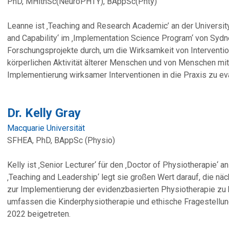
PhD, MHlthSc(NeuroPHTY), BAppSc(Phty)
Leanne ist ‚Teaching and Research Academic’ an der University
and Capability‘ im ‚Implementation Science Program‘ von Sydne
Forschungsprojekte durch, um die Wirksamkeit von Interventi
körperlichen Aktivität älterer Menschen und von Menschen mit
Implementierung wirksamer Interventionen in die Praxis zu eva
Dr. Kelly Gray
Macquarie Universität
SFHEA, PhD, BAppSc (Physio)
Kelly ist ‚Senior Lecturer‘ für den ‚Doctor of Physiotherapie‘ 
‚Teaching and Leadership‘ legt sie großen Wert darauf, die n
zur Implementierung der evidenzbasierten Physiotherapie zu 
umfassen die Kinderphysiotherapie und ethische Fragestellun
2022 beigetreten.