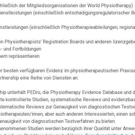
hließlich der Mitgliedsorganisationen der World Physiotherapy)
nstleistungen (einschließlich entschädigungsregulatorischer 
nstleistungen (einschließlich Physiotherapieabteilungen, regio
en Physiotherapists’ Registration Boards und anderen lizenzge
- und Fortbildungen
ern repräsentieren.
er besten verfügbaren Evidenz im physiotherapeutischen Praxis
rtnership eine Reihe von Diensten an:
ip unterhält PEDro, die Physiotherapy Evidence Database und 
te kontrollierte Studien, systematische Reviews und evidenzbasie
stematische Reviews zur Genauigkeit von diagnostischen Testve
otherapeuten/innen, aber auch anderen Interessierten, einen s
nauigkeit von diagnostischen Testverfahren zu bieten.
genommenen Studien werden bezüglich ihrer Qualität unter Anw