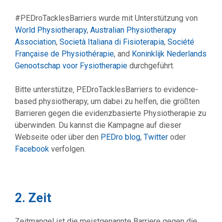
#PEDroTacklesBarriers wurde mit Unterstützung von
World Physiotherapy
,
Australian Physiotherapy
Association
,
Società Italiana di Fisioterapia
,
Société
Française de Physiothérapie
, and
Koninklijk Nederlands
Genootschap voor Fysiotherapie
durchgeführt.
Bitte unterstütze‚ PEDroTacklesBarriers to evidence-
based physiotherapy, um dabei zu helfen, die größten
Barrieren gegen die evidenzbasierte Physiotherapie zu
überwinden. Du kannst die Kampagne auf dieser
Webseite oder über den
PEDro blog
,
Twitter
oder
Facebook
verfolgen.
2. Zeit
Zeitmangel ist die meistgenannte Barriere gegen die