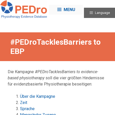
Skip
to
MENU
Language
content
#PEDroTacklesBarriers to
EBP
Die Kampagne
#PEDroTacklesBarriers to evidence-
based physiotherapy
soll die vier größten Hindernisse
für evidenzbasierte Physiotherapie beseitigen:
Über die Kampagne
Zeit
Sprache
Mangelnder Zugang