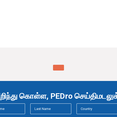
ிந்து கொள்ள, PEDro செய்திமடலுக்க