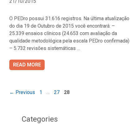
21/10/2015
O PEDro possui 31.616 registros. Na última atualização
do dia 19 de Outubro de 2015 você encontrará: –
25.339 ensaios clínicos (24.653 com avaliação da
qualidade metodológica pela escala PEDro confirmada)
– 5.732 revisões sistemáticas …
READ MORE
Page
Page
Page
←
Previous
1
…
27
28
Categories