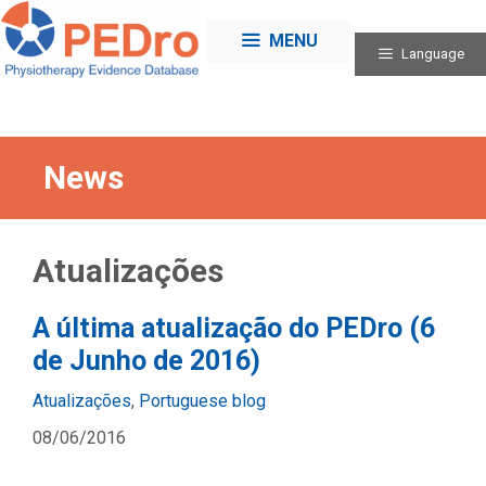
Skip
to
MENU
Language
content
News
Atualizações
A última atualização do PEDro (6
de Junho de 2016)
Categories
Atualizações
,
Portuguese blog
08/06/2016