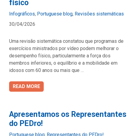
físico
Categories
Infográficos
,
Portuguese blog
,
Revisões sistemáticas
30/04/2026
Uma revisão sistemática constatou que programas de
exercícios ministrados por vídeo podem melhorar o
desempenho físico, particularmente a força dos
membros inferiores, o equilíbrio e a mobilidade em
idosos com 60 anos ou mais que …
READ MORE
Apresentamos os Representantes
do PEDro!
Categories
Portuguese blog
,
Representantes do PEDro!