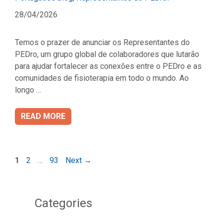
28/04/2026
Temos o prazer de anunciar os Representantes do
PEDro, um grupo global de colaboradores que lutarão
para ajudar fortalecer as conexões entre o PEDro e as
comunidades de fisioterapia em todo o mundo. Ao
longo …
READ MORE
Page
Page
Page
1
2
…
93
Next
→
Categories