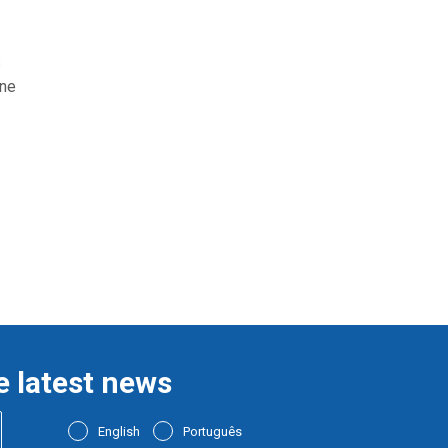
s
ine
e latest news
English
Português