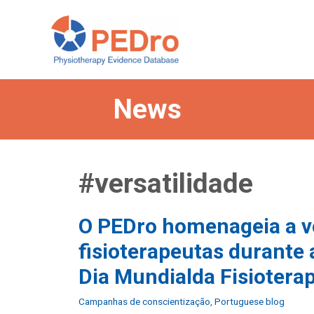
Skip
to
content
News
#versatilidade
O PEDro homenageia a ver
fisioterapeutas durante
Dia Mundialda Fisioterap
Categories
Campanhas de conscientização
,
Portuguese blog