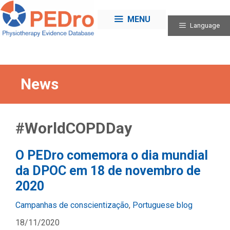
Skip
to
MENU
Language
content
News
#WorldCOPDDay
O PEDro comemora o dia mundial
da DPOC em 18 de novembro de
2020
Categories
Campanhas de conscientização
,
Portuguese blog
18/11/2020