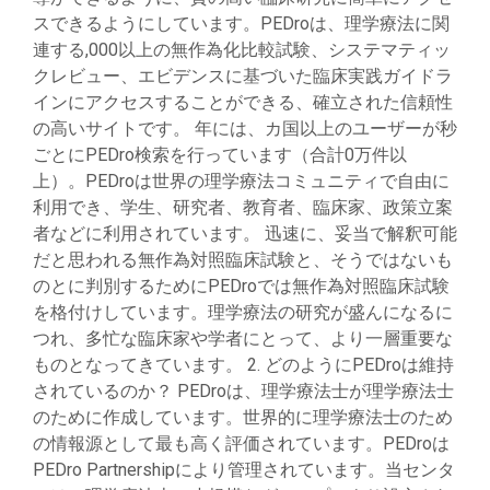
スできるようにしています。PEDroは、理学療法に関
連する,000以上の無作為化比較試験、システマティッ
クレビュー、エビデンスに基づいた臨床実践ガイドラ
インにアクセスすることができる、確立された信頼性
の高いサイトです。 年には、カ国以上のユーザーが秒
ごとにPEDro検索を行っています（合計0万件以
上）。PEDroは世界の理学療法コミュニティで自由に
利用でき、学生、研究者、教育者、臨床家、政策立案
者などに利用されています。 迅速に、妥当で解釈可能
だと思われる無作為対照臨床試験と、そうではないも
のとに判別するためにPEDroでは無作為対照臨床試験
を格付けしています。理学療法の研究が盛んになるに
つれ、多忙な臨床家や学者にとって、より一層重要な
ものとなってきています。 2. どのようにPEDroは維持
されているのか？ PEDroは、理学療法士が理学療法士
のために作成しています。世界的に理学療法士のため
の情報源として最も高く評価されています。PEDroは
PEDro Partnershipにより管理されています。当センタ