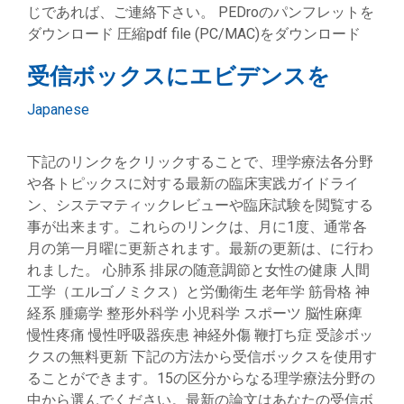
じであれば、ご連絡下さい。 PEDroのパンフレットを
ダウンロード 圧縮pdf file (PC/MAC)をダウンロード
受信ボックスにエビデンスを
Categories
Japanese
下記のリンクをクリックすることで、理学療法各分野
や各トピックスに対する最新の臨床実践ガイドライ
ン、システマティックレビューや臨床試験を閲覧する
事が出来ます。これらのリンクは、月に1度、通常各
月の第一月曜に更新されます。最新の更新は、に行わ
れました。 心肺系 排尿の随意調節と女性の健康 人間
工学（エルゴノミクス）と労働衛生 老年学 筋骨格 神
経系 腫瘍学 整形外科学 小児科学 スポーツ 脳性麻痺
慢性疼痛 慢性呼吸器疾患 神経外傷 鞭打ち症 受診ボッ
クスの無料更新 下記の方法から受信ボックスを使用す
ることができます。15の区分からなる理学療法分野の
中から選んでください。最新の論文はあなたの受信ボ