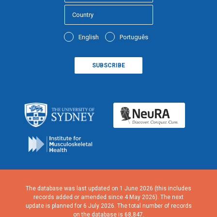
English
Português
The database was last updated on 1 June 2026 (this includes
records added or amended since 4 May 2026). The next
update is planned for 6 July 2026. The total number of records
on the database is 68,847.