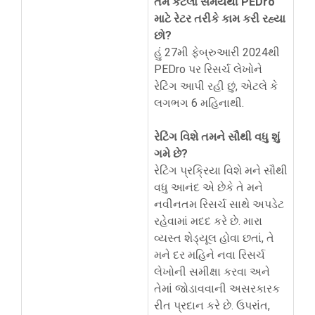
તમે કેટલા સમયથી PEDro
માટે રેટર તરીકે કામ કરી રહ્યા
છો?
હું 27મી ફેબ્રુઆરી 2024થી
PEDro પર રિસર્ચ લેખોને
રેટિંગ આપી રહી છું, એટલે કે
લગભગ 6 મહિનાથી.
રેટિંગ વિશે તમને સૌથી વધુ શું
ગમે છે?
રેટિંગ પ્રક્રિયા વિશે મને સૌથી
વધુ આનંદ એ છેકે તે મને
નવીનતમ રિસર્ચ સાથે અપડેટ
રહેવામાં મદદ કરે છે. મારા
વ્યસ્ત શેડ્યૂલ હોવા છતાં, તે
મને દર મહિને નવા રિસર્ચ
લેખોની સમીક્ષા કરવા અને
તેમાં જોડાવવાની અસરકારક
રીત પ્રદાન કરે છે. ઉપરાંત,