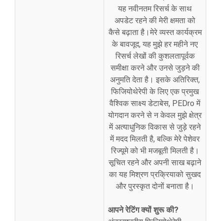
यह नवीनतम रिसर्च के साथ
अपडेट रहने की मेरी क्षमता को
कैसे बढ़ाता है।मेरे व्यस्त कार्यक्रम
के बावजूद, यह मुझे हर महीने नए
रिसर्च लेखों की कुशलतापूर्वक
समीक्षा करने और उनसे जुड़ने की
अनुमति देता है। इसके अतिरिक्त,
फिजियोथेरेपी के लिए एक प्रमुख
वैश्विक साक्ष्य डेटाबेस, PEDro में
योगदान करने से न केवल मुझे क्षेत्र
में अत्याधुनिक विकास से जुड़े रहने
में मदद मिलती है, बल्कि मेरे पेशेवर
रिज्यूमे को भी मजबूती मिलती है।
सूचित रहने और अपनी साख बढ़ाने
का यह मिश्रण प्रक्रियाको सुखद
और पुरस्कृत दोनों बनाता है।
आपने रेटिंग क्यों शुरू की?