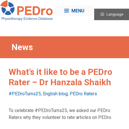
Skip
to
MENU
Language
content
News
What’s it like to be a PEDro
Rater – Dr Hanzala Shaikh
Categories
#PEDroTurns25
,
English blog
,
PEDro Raters
To celebrate #PEDroTurns25, we asked our PEDro
Raters why they volunteer to rate articles on PEDro.