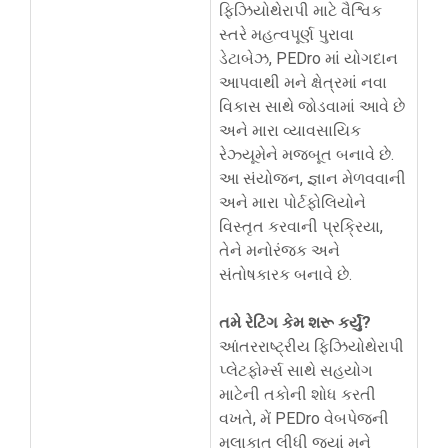
ફિઝિયોથેરાપી માટે વૈશ્વિક
સ્તરે મહત્વપૂર્ણ પુરાવા
ડેટાબેઝ, PEDro માં યોગદાન
આપવાથી મને ક્ષેત્રમાં નવા
વિકાસ સાથે જોડવામાં આવે છે
અને મારા વ્યાવસાયિક
રેઝ્યૂમેને મજબૂત બનાવે છે.
આ સંયોજન, જ્ઞાન મેળવવાની
અને મારા પોર્ટફોલિયોને
વિસ્તૃત કરવાની પ્રક્રિયા,
તેને મનોરંજક અને
સંતોષકારક બનાવે છે.
તમે રેટિંગ કેમ શરૂ કર્યું?
આંતરરાષ્ટ્રીય ફિઝિયોથેરાપી
પ્લેટફોર્મ્સ સાથે સહયોગ
માટેની તકોની શોધ કરતી
વખતે, મેં PEDro વેબપેજની
મુલાકાત લીધી જ્યાં મને