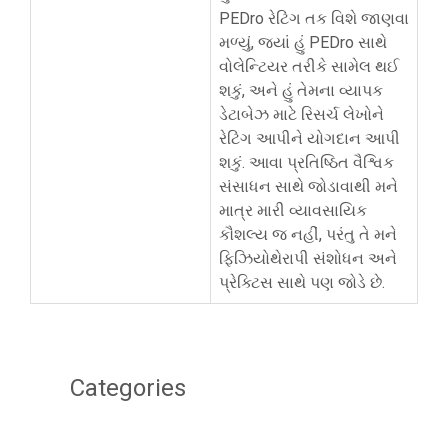
PEDro રેટિંગ તક વિશે જાણવા
મળ્યું, જ્યાં હું PEDro સાથે
વોલેન્ટિયર તરીકે સામેલ થઈ
શકું, અને હું તેમના વ્યાપક
ડેટાબેઝ માટે રિસર્ચ લેખોને
રેટિંગ આપીને યોગદાન આપી
શકું. આવા પ્રતિષ્ઠિત વૈશ્વિક
સંસાધન સાથે જોડાવાથી મને
માત્ર મારી વ્યાવસાયિક
કૌશલ્ય જ નહીં, પરંતુ તે મને
ફિઝિયોથેરાપી સંશોધન અને
પ્રેક્ટિસ સાથે પણ જોડે છે.
Categories