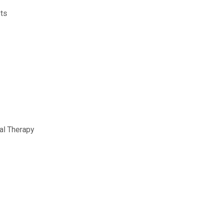
sts
cal Therapy