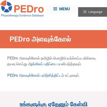
Skip
to
MENU
Language
content
PEDro அளவுக்கோல்
PEDro அளவுக்கோல் தமிழில் மொழிபெயர்க்கப்படவில்லை,
தயவு செய்து
ஆங்கிலப் பதிப்பை
பயன்படுத்தவும்.
PEDro அளவுக்கோல் பயிற்சித்திட்டம்
உட்புகவும்.
உங்களுக்கு ஏதேனும் கேள்வி