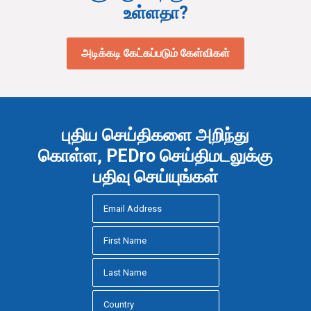
உள்ளதா?
அடிக்கடி கேட்கப்படும் கேள்விகள்
புதிய செய்திகளை அறிந்து
கொள்ள, PEDro செய்திமடலுக்கு
பதிவு செய்யுங்கள்