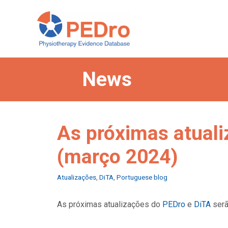
Skip
to
content
News
As próximas atuali
(março 2024)
Categories
Atualizações
,
DiTA
,
Portuguese blog
As próximas atualizações do
PEDro
e
DiTA
serã