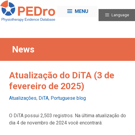
Skip
to
MENU
Language
content
News
Atualização do DiTA (3 de
fevereiro de 2025)
Categories
Atualizações
,
DiTA
,
Portuguese blog
O DiTA possui 2,503 registros. Na última atualização do
dia 4 de novembro de 2024 você encontrará: