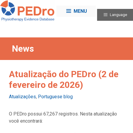
Skip
to
MENU
Language
content
News
Atualização do PEDro (2 de
fevereiro de 2026)
Categories
Atualizações
,
Portuguese blog
O PEDro possui 67,267 registros. Nesta atualização
você encontrará: