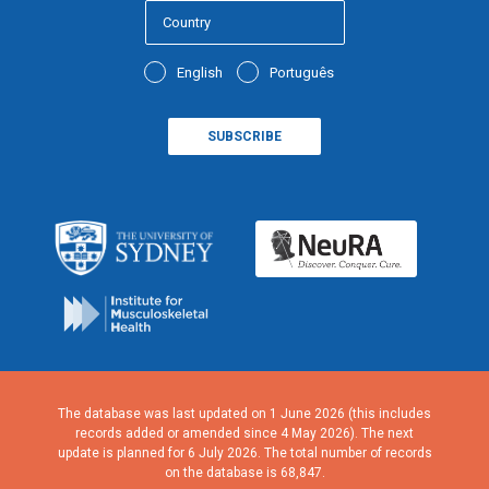
English
Português
The database was last updated on 1 June 2026 (this includes
records added or amended since 4 May 2026). The next
update is planned for 6 July 2026. The total number of records
on the database is 68,847.