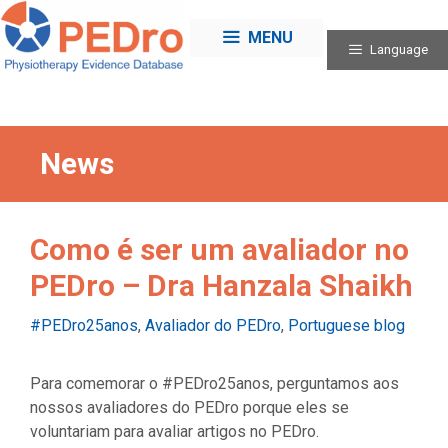
Skip
to
MENU
Language
content
News
Como é ser um avaliador no
PEDro – Dra Hanzala Shaikh
Categories
#PEDro25anos
,
Avaliador do PEDro
,
Portuguese blog
Para comemorar o #PEDro25anos, perguntamos aos
nossos avaliadores do PEDro porque eles se
voluntariam para avaliar artigos no PEDro.