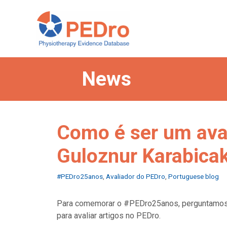
Skip
to
content
News
Como é ser um ava
Guloznur Karabica
Categories
#PEDro25anos
,
Avaliador do PEDro
,
Portuguese blog
Para comemorar o #PEDro25anos, perguntamos 
para avaliar artigos no PEDro.