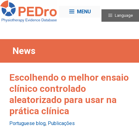
Skip
to
MENU
Language
content
News
Escolhendo o melhor ensaio
clínico controlado
aleatorizado para usar na
prática clínica
Categories
Portuguese blog
,
Publicações