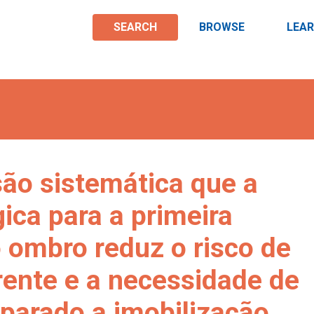
SEARCH
BROWSE
LEA
são sistemática que a
gica para a primeira
o ombro reduz o risco de
rrente e a necessidade de
mparado a imobilização