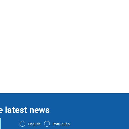
e latest news
English
Português