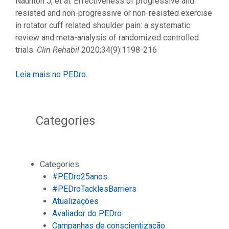
Naunton J, et al. Effectiveness of progressive and
resisted and non-progressive or non-resisted exercise
in rotator cuff related shoulder pain: a systematic
review and meta-analysis of randomized controlled
trials.
Clin Rehabil
2020;34(9):1198-216
Leia mais no PEDro
.
Categories
Categories
#PEDro25anos
#PEDroTacklesBarriers
Atualizações
Avaliador do PEDro
Campanhas de conscientização