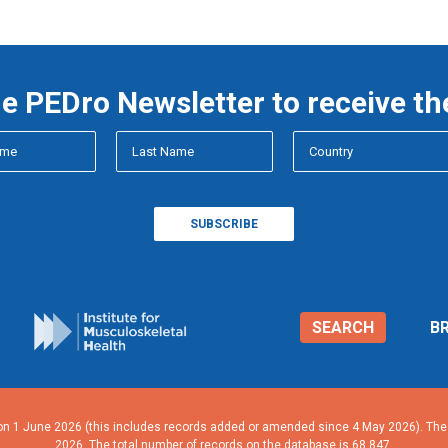
he PEDro Newsletter to receive th
SEARCH
B
n 1 June 2026 (this includes records added or amended since 4 May 2026). The n
2026. The total number of records on the database is 68,847.