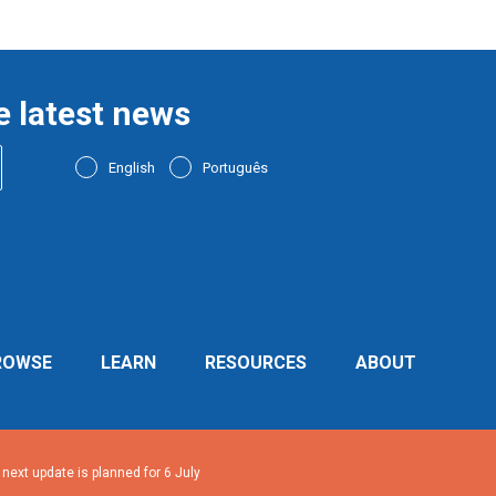
e latest news
English
Português
ROWSE
LEARN
RESOURCES
ABOUT
ext update is planned for 6 July