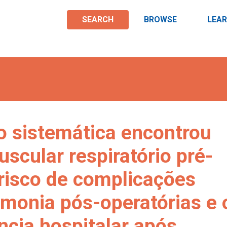
SEARCH
BROWSE
LEA
ão sistemática encontrou
scular respiratório pré-
 risco de complicações
monia pós-operatórias e 
cia hospitalar após