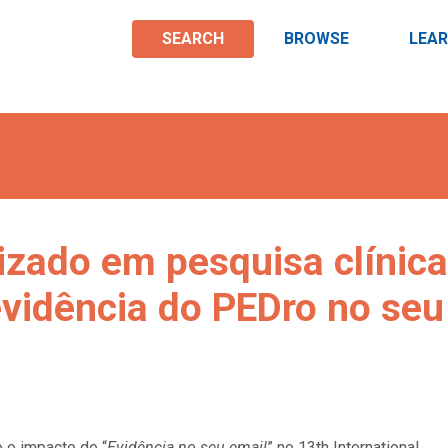
SEARCH
BROWSE
LEA
zado em pesquisa clínica
vidência do PEDro no seu
 o impacto do “
Evidência no seu email
” no 13th International