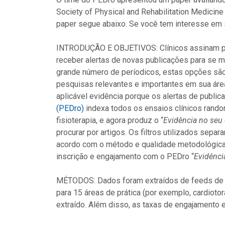
Society of Physical and Rehabilitation Medici
paper segue abaixo. Se você tem interesse em s
INTRODUÇÃO E OBJETIVOS: Clínicos assinam peri
receber alertas de novas publicações para se m
grande número de períodicos, estas opções são 
pesquisas relevantes e importantes em sua ár
aplicável evidência porque os alertas de public
(PEDro)
indexa todos os ensaios clínicos random
fisioterapia, e agora produz o “
Evidência no seu 
procurar por artigos. Os filtros utilizados sepa
acordo com o método e qualidade metodológica.
inscrição e engajamento com o PEDro “
Evidênci
MÉTODOS: Dados foram extraídos de feeds de a
para 15 áreas de prática (por exemplo, cardiotor
extraído. Além disso, as taxas de engajamento 