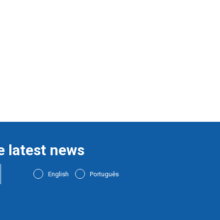
e latest news
English
Português