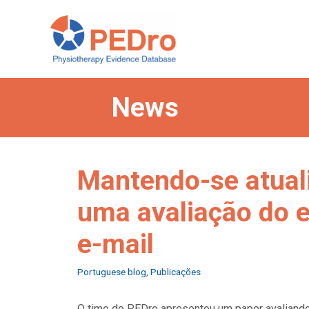
Skip
to
content
News
Mantendo-se atuali
uma avaliação do e
e-mail
Categories
Portuguese blog
,
Publicações
O time do PEDro apresentou um paper avaliando