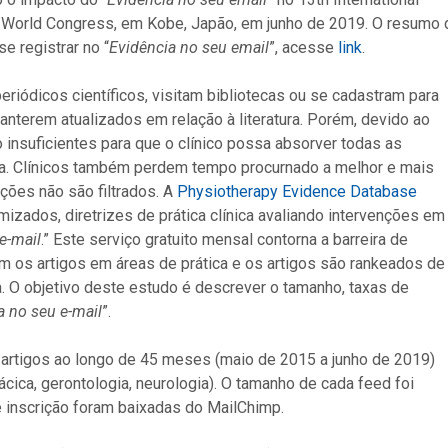
ne World Congress, em Kobe, Japão, em junho de 2019. O resumo 
e registrar no “
Evidência no seu email
”, acesse
link
.
ódicos científicos, visitam bibliotecas ou se cadastram para
anterem atualizados em relação à literatura. Porém, devido ao
insuficientes para que o clínico possa absorver todas as
ea. Clínicos também perdem tempo procurnado a melhor e mais
ações não são filtrados. A
Physiotherapy Evidence Database
izados, diretrizes de prática clínica avaliando intervenções em
e-mail
.” Este serviço gratuito mensal contorna a barreira de
ram os artigos em áreas de prática e os artigos são rankeados de
 O objetivo deste estudo é descrever o tamanho, taxas de
a no seu e-mail
”.
rtigos ao longo de 45 meses (maio de 2015 a junho de 2019)
ácica, gerontologia, neurologia). O tamanho de cada feed foi
e inscrição foram baixadas do MailChimp.