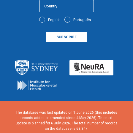
English
Português
The database was last updated on 1 June 2026 (this includes
records added or amended since 4 May 2026). The next
update is planned for 6 July 2026. The total number of records
on the database is 68,847.