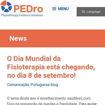
Skip
to
MENU
Language
content
News
O Dia Mundial da
Fisioterapia está chegando,
no dia 8 de setembro!
Categories
Comunicação
,
Portuguese blog
O tema deste ano é envelhecimento saudável, com
foco na prevenção de quedas e fragilidade. Para ajudar