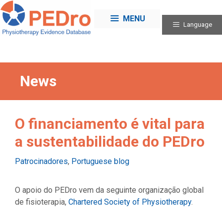
Skip
to
MENU
Language
content
News
O financiamento é vital para
a sustentabilidade do PEDro
Categories
Patrocinadores
,
Portuguese blog
O apoio do PEDro vem da seguinte organização global
de fisioterapia,
Chartered Society of Physiotherapy
.