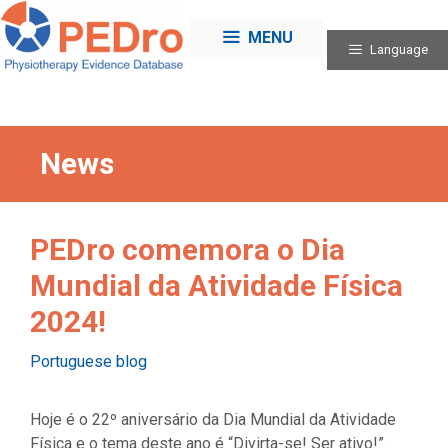
Skip
to
MENU
Language
content
News
PEDro comemora o Dia
Mundial da Atividade Física
2024!
Categories
Portuguese blog
Hoje é o 22º aniversário da Dia Mundial da Atividade
Física e o tema deste ano é “Divirta-se! Ser ativo!”.