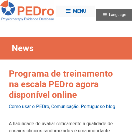
Skip
to
MENU
Language
content
News
Programa de treinamento
na escala PEDro agora
disponível online
Categories
Como usar o PEDro
,
Comunicação
,
Portuguese blog
A habilidade de avaliar criticamente a qualidade de
ensaios clínicos randomizados é uma importante