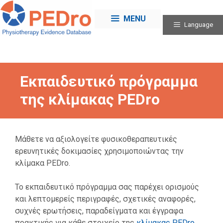
Skip
to
MENU
Language
content
Εκπαιδευτικό πρόγραμμα
της κλίμακας PEDro
Μάθετε να αξιολογείτε φυσικοθεραπευτικές
ερευνητικές δοκιμασίες χρησιμοποιώντας την
κλίμακα PEDro.
Το εκπαιδευτικό πρόγραμμα σας παρέχει ορισμούς
και λεπτομερείς περιγραφές, σχετικές αναφορές,
συχνές ερωτήσεις, παραδείγματα και έγγραφα
πρακτικής για κάθε στοιχείο της
κλίμακας PEDro
.