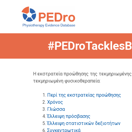
Skip
to
content
#PEDroTacklesBa
Η εκστρατεία προώθησης της τεκμηριωμένης 
τεκμηριωμένη φυσικοθεραπεία:
Περί της εκστρατείας προώθησης
Χρόνος
Γλώσσα
Έλλειψη πρόσβασης
Έλλειψη στατιστικών δεξιοτήτων
Συγκεντρωτικά