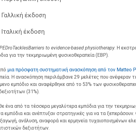
 Γαλλική έκδοση
 Ιταλική έκδοση
PEDroTacklesBarriers to evidence-based physiotherapy
. Η εκστ
ια για την τεκμηριωμένη φυσικοθεραπεία (EBP).
από
μια πρόσφατη συστηματική ανασκόπηση από τον Matteo P
πεία. Η ανασκόπηση περιλάμβανε 29 μελέτες που ανέφεραν τ
μενο εμπόδιο και αναφέρθηκε από το 53% των φυσικοθεραπευ
δεξιοτήτων (31%).
ε ένα από τα τέσσερα μεγαλύτερα εμπόδια για την τεκμηριω
 εμπόδια και ανέπτυξαν στρατηγικές για να τα ξεπεράσουν.
εξαγωγή, ανάλυση, αναφορά και ερμηνεία τυχαιοποιημένων ελ
ατιστικών δεξιοτήτων.