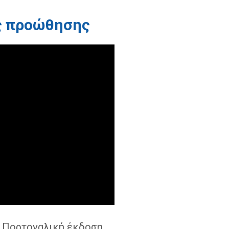
ας προώθησης
. Πορτογαλική έκδοση