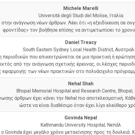
Michele Marelli
Università degli Studi del Molise, Ιταλία
 στην ανάγνωση νέων άρθρων. Λέει ότι «η εξειδίκευση σε συ
φροντίδας» τον βοήθησε επίσης να αντιμετωπίσει το χρονι
Daniel Treacy
South Eastern Sydney Local Health District, Αυστραλ
χη περιοδικών που επικεντρώνεται σε μια πρακτική ή ερώτηση 
ι, εκτός από την ανάγνωση σχετικής έρευνας, οι λέσχες περι
ης εφαρμογής των νέων πρακτικών στο πολυάσχολο πρόγραμμα
Nehal Shah
Bhopal Memorial Hospital and Research Centre, Bhopal, 
γνωσης άρθρων έχει κάνει την Nehal πιο αποτελεσματική. Κάθ
ώστε να είναι διαθέσιμο όταν έχει λίγο ελεύθερο χρ
Govinda Nepal
Kathmandu University Hospital, Νεπάλ
 Govinda έχει μεγάλο χρόνο μετακίνησης προς τη δουλειά. Χρ