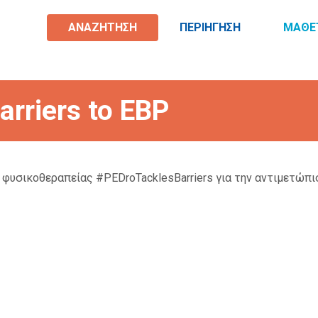
ΑΝΑΖHΤΗΣΗ
ΠΕΡΙHΓΗΣΗ
ΜAΘΕ
rriers to EBP
φυσικοθεραπείας #PEDroTacklesBarriers για την αντιμετώ