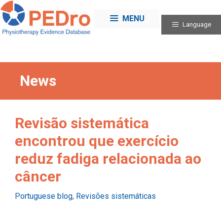
Skip
to
MENU
Language
content
News
Revisão sistemática
encontrou que exercício
reduz fadiga relacionada ao
câncer
Categories
Portuguese blog
,
Revisões sistemáticas