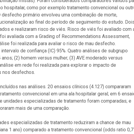
abilitação mistas). Foram considerados comparadores validos pa
ão hospitalar, como por exemplo tratamento convencional ou out
 O desfecho primário envolveu uma combinação de morte,
ucionalização ao final do período de seguimento do estudo. Doi
dos e realizaram risco de viés. Risco de viés foi avaliado com 
a foi avaliada com a Grading of Recommendations Assessment,
ise foi realizada para avaliar o risco de mau desfecho.
ntervalo de confiança (IC) 95%. Quatro análises de subgrupo
75 anos; (2) homem versus mulher; (3) AVE moderado versus
nálise em rede foi realizada para explorar o impacto de
s nos desfechos.
 incluídos nas análises. 20 ensaios clínicos (4.127) compararam
ratamento convencional em uma ala hospitalar geral; em 6 ensa
 de unidades especializadas de tratamento foram comparadas; e
rporaram mais de uma comparação.
ades especializadas de tratamento reduziram a chance de mau
iana 1 ano) comparado a tratamento convencional (odds ratio 0,7