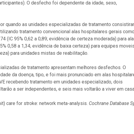
articipantes). O desfecho foi dependente da idade, sexo,
ior quando as unidades especializadas de tratamento consistir
tilizando tratamento convencional alas hospitalares gerais com
74 (IC 95% 0,62 a 0,89; evidência de certeza moderada) para al
5% 0,58 a 1,34; evidência de baixa certeza) para equipes movei
teza) para unidades mistas de reabilitação.
ializadas de tratamento apresentam melhores desfechos. O
idade da doença, tipo, e foi mais pronunciado em alas hospitalar
VE recebendo tratamento em unidades especializado, dois
ltarão a ser independentes, e seis mais voltarão a viver em casa
nit) care for stroke: network meta-analysis.
Cochrane Database S