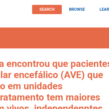
SEARCH
BROWSE
LEA
a encontrou que paciente
lar encefálico (AVE) que
to em unidades
 tratamento tem maiores
m vivos, independenntes