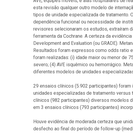
AVE, equipes moveis, e alas hospitalares de re
esta revisão qualquer outro modelo de internaç
tipos de unidade especializada de tratamento.
dependência funcional ou necessidade de instit
revisores selecionaram os estudos, extraíram da
ferramenta da Cochrane. A certeza da evidênci
Development and Evaluation (ou GRADE). Metanál
Resultados foram expressos como odds ratio e i
foram realizadas: (i) idade maior ou menor de 
severo; (4) AVE isquêmico ou hemorrágico. Meta
diferentes modelos de unidades especializada
29 ensaios clínicos (5.902 participantes) foram
unidades especializadas de tratamento versus t
clínicos (982 participantes) diversos modelos
em 3 ensaios clínicos (793 participantes) inco
Houve evidência de moderada certeza que unid
desfecho ao final do período de follow-up (med